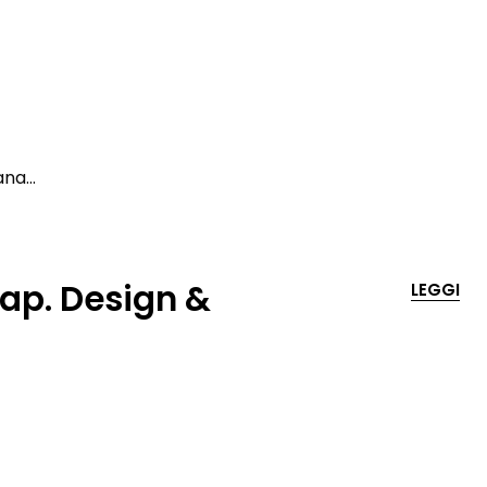
iana…
ap. Design &
LEGGI