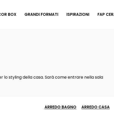
COR BOX
GRANDI FORMATI
ISPIRAZIONI
FAP CE
20x278
e green
Styles 2026
Ricerca e stile
What's new
FAP EXXTRA
ffetto
Effetto
egno
Pietra
per lo styling della casa. Sarà come entrare nella sala
ffetto 3D
Decor Box
ARREDO BAGNO
ARREDO CASA