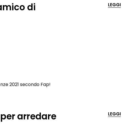
amico di
LEGGI
denze 2021 secondo Fap!
 per arredare
LEGGI