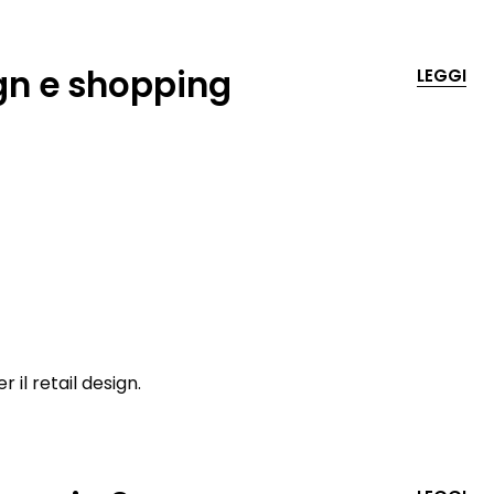
ign e shopping
LEGGI
r il retail design.