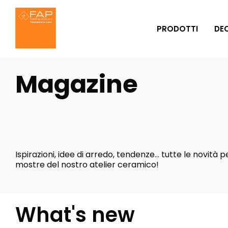
PRODOTTI
DE
Magazine
Idee per il bagno
Chi siamo
Ambienti
FAP MAXXI 1
Effetti
We ar
Effetto
E
Bagno
Cucina
Marmo
L
Ispirazioni, idee di arredo, tendenze… tutte le novità 
mostre del nostro atelier ceramico!
What's new
Effetto
Casa
Outdoor
Resina
E