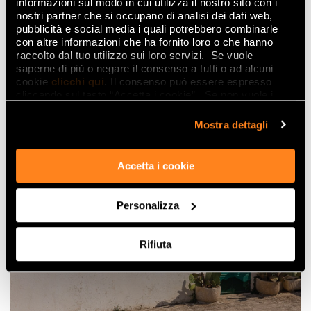
informazioni sul modo in cui utilizza il nostro sito con i
nostri partner che si occupano di analisi dei dati web,
pubblicità e social media i quali potrebbero combinarle
con altre informazioni che ha fornito loro o che hanno
raccolto dal tuo utilizzo sui loro servizi. Se vuole
saperne di più o negare il consenso a tutti o ad alcuni
Vento del Sud: l’interior design celebra
cookie
clicchi qui
. Il consenso può essere espresso
l’Italian way of life
cliccando sul tasto “Accetta i cookie”. Se non vuole i
cookie di profilazione può negare il consenso sul tasto
LEGGI
“Rifiuta".
Mostra dettagli
Accetta i cookie
Personalizza
Rifiuta