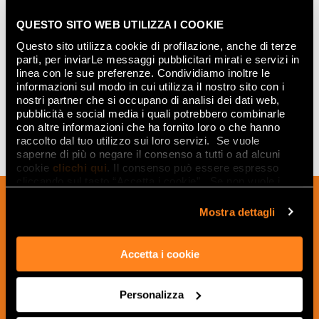
QUESTO SITO WEB UTILIZZA I COOKIE
Questo sito utilizza cookie di profilazione, anche di terze
parti, per inviarLe messaggi pubblicitari mirati e servizi in
linea con le sue preferenze. Condividiamo inoltre le
informazioni sul modo in cui utilizza il nostro sito con i
nostri partner che si occupano di analisi dei dati web,
pubblicità e social media i quali potrebbero combinarle
con altre informazioni che ha fornito loro o che hanno
raccolto dal tuo utilizzo sui loro servizi. Se vuole
saperne di più o negare il consenso a tutti o ad alcuni
cookie
clicchi qui
. Il consenso può essere espresso
cliccando sul tasto “Accetta i cookie”. Se non vuole i
cookie di profilazione può negare il consenso sul tasto
Sign up to our newsletter to receive
“Rifiuta".
Mostra dettagli
news, updates and ideas creatives from
the world of ceramics and interior
design.
Accetta i cookie
Personalizza