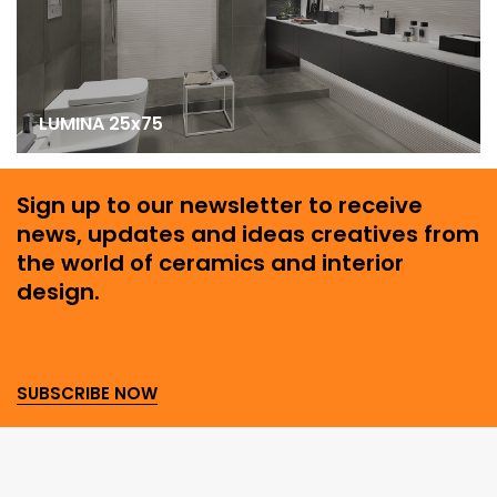
LUMINA 25x75
Sign up to our newsletter to receive
news, updates and ideas creatives from
the world of ceramics and interior
design.
SUBSCRIBE NOW