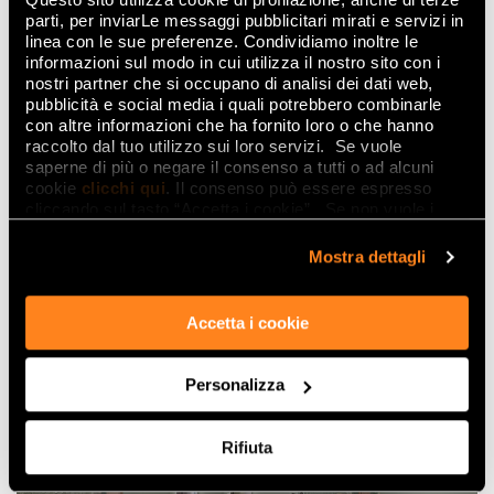
DECO&MORE
parti, per inviarLe messaggi pubblicitari mirati e servizi in
linea con le sue preferenze. Condividiamo inoltre le
informazioni sul modo in cui utilizza il nostro sito con i
nostri partner che si occupano di analisi dei dati web,
pubblicità e social media i quali potrebbero combinarle
con altre informazioni che ha fornito loro o che hanno
raccolto dal tuo utilizzo sui loro servizi. Se vuole
saperne di più o negare il consenso a tutti o ad alcuni
cookie
clicchi qui
. Il consenso può essere espresso
cliccando sul tasto “Accetta i cookie”. Se non vuole i
cookie di profilazione può negare il consenso sul tasto
“Rifiuta".
Mostra dettagli
Accetta i cookie
MILANO MOOD
Personalizza
Rifiuta