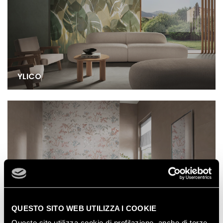
YLICO
QUESTO SITO WEB UTILIZZA I COOKIE
Questo sito utilizza cookie di profilazione, anche di terze