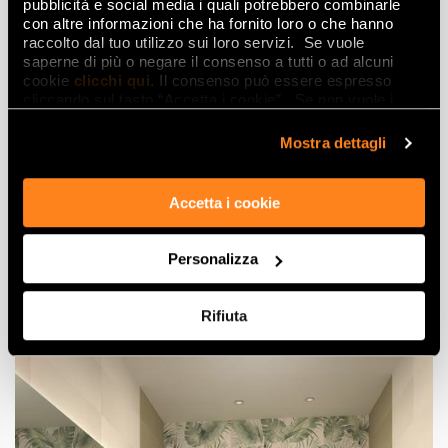
pubblicità e social media i quali potrebbero combinarle
con altre informazioni che ha fornito loro o che hanno
raccolto dal tuo utilizzo sui loro servizi. Se vuole
saperne di più o negare il consenso a tutti o ad alcuni
cookie
clicchi qui
. Il consenso può essere espresso
cliccando sul tasto “Accetta i cookie”. Se non vuole i
cookie di profilazione può negare il consenso sul tasto
“Rifiuta".
Mostra dettagli
Accetta i cookie
Personalizza
Rifiuta
Bathroom ideas