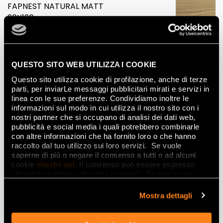
FAPNEST NATURAL MATT
20X120
QUESTO SITO WEB UTILIZZA I COOKIE
Questo sito utilizza cookie di profilazione, anche di terze
parti, per inviarLe messaggi pubblicitari mirati e servizi in
linea con le sue preferenze. Condividiamo inoltre le
informazioni sul modo in cui utilizza il nostro sito con i
nostri partner che si occupano di analisi dei dati web,
pubblicità e social media i quali potrebbero combinarle
con altre informazioni che ha fornito loro o che hanno
raccolto dal tuo utilizzo sui loro servizi. Se vuole
saperne di più o negare il consenso a tutti o ad alcuni
cookie
clicchi qui
. Il consenso può essere espresso
cliccando sul tasto “Accetta i cookie”. Se non vuole i
cookie di profilazione può negare il consenso sul tasto
LUMINA STONE
“Rifiuta".
Mostra dettagli
DISCOVER THE COLLECTION