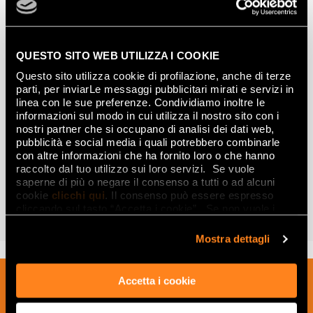
QUESTO SITO WEB UTILIZZA I COOKIE
Questo sito utilizza cookie di profilazione, anche di terze
parti, per inviarLe messaggi pubblicitari mirati e servizi in
linea con le sue preferenze. Condividiamo inoltre le
informazioni sul modo in cui utilizza il nostro sito con i
nostri partner che si occupano di analisi dei dati web,
pubblicità e social media i quali potrebbero combinarle
con altre informazioni che ha fornito loro o che hanno
raccolto dal tuo utilizzo sui loro servizi. Se vuole
saperne di più o negare il consenso a tutti o ad alcuni
FAP EXXTRA 80X160
cookie
clicchi qui
. Il consenso può essere espresso
DISCOVER THE COLLECTION
cliccando sul tasto “Accetta i cookie”. Se non vuole i
cookie di profilazione può negare il consenso sul tasto
“Rifiuta".
Mostra dettagli
Sign up to our newsletter to receive
Accetta i cookie
news, updates and ideas creatives from