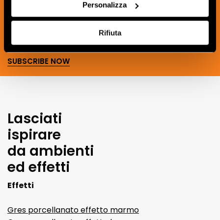
the world of ceramics and interior
Personalizza
design.
Rifiuta
SUBSCRIBE NOW
Lasciati
ispirare
da ambienti
ed effetti
Effetti
Gres porcellanato effetto marmo