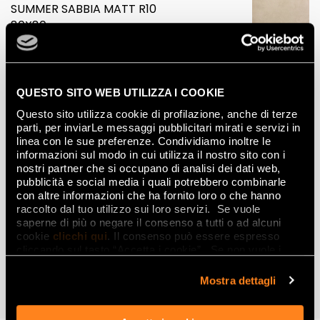
SUMMER SABBIA MATT R10
80X80
QUESTO SITO WEB UTILIZZA I COOKIE
Questo sito utilizza cookie di profilazione, anche di terze
parti, per inviarLe messaggi pubblicitari mirati e servizi in
linea con le sue preferenze. Condividiamo inoltre le
informazioni sul modo in cui utilizza il nostro sito con i
nostri partner che si occupano di analisi dei dati web,
pubblicità e social media i quali potrebbero combinarle
con altre informazioni che ha fornito loro o che hanno
raccolto dal tuo utilizzo sui loro servizi. Se vuole
saperne di più o negare il consenso a tutti o ad alcuni
cookie
clicchi qui
. Il consenso può essere espresso
cliccando sul tasto “Accetta i cookie”. Se non vuole i
cookie di profilazione può negare il consenso sul tasto
SUMMER
“Rifiuta".
Mostra dettagli
DISCOVER THE COLLECTION