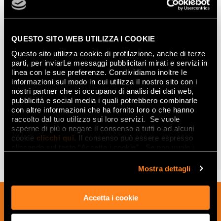
QUESTO SITO WEB UTILIZZA I COOKIE
Questo sito utilizza cookie di profilazione, anche di terze
parti, per inviarLe messaggi pubblicitari mirati e servizi in
linea con le sue preferenze. Condividiamo inoltre le
informazioni sul modo in cui utilizza il nostro sito con i
nostri partner che si occupano di analisi dei dati web,
pubblicità e social media i quali potrebbero combinarle
con altre informazioni che ha fornito loro o che hanno
raccolto dal tuo utilizzo sui loro servizi. Se vuole
saperne di più o negare il consenso a tutti o ad alcuni
MATERIA CLASSICA
cookie
clicchi qui
. Il consenso può essere espresso
cliccando sul tasto “Accetta i cookie”. Se non vuole i
DISCOVER THE COLLECTION
cookie di profilazione può negare il consenso sul tasto
“Rifiuta".
Mostra dettagli
Sign up to our newsletter to receive
Accetta i cookie
news, updates and ideas creatives from