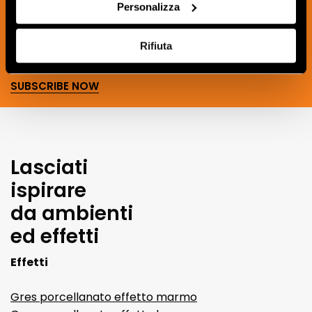
the world of ceramics and interior
Personalizza
design.
Rifiuta
SUBSCRIBE NOW
Lasciati
ispirare
da ambienti
ed effetti
Effetti
Gres porcellanato effetto marmo