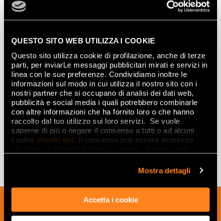
QUESTO SITO WEB UTILIZZA I COOKIE
Questo sito utilizza cookie di profilazione, anche di terze
parti, per inviarLe messaggi pubblicitari mirati e servizi in
linea con le sue preferenze. Condividiamo inoltre le
informazioni sul modo in cui utilizza il nostro sito con i
nostri partner che si occupano di analisi dei dati web,
pubblicità e social media i quali potrebbero combinarle
PEONY INSERTO MIX 5
120x250
con altre informazioni che ha fornito loro o che hanno
raccolto dal tuo utilizzo sui loro servizi. Se vuole
saperne di più o negare il consenso a tutti o ad alcuni
cookie
clicchi qui
. Il consenso può essere espresso
cliccando sul tasto “Accetta i cookie”. Se non vuole i
cookie di profilazione può negare il consenso sul tasto
“Rifiuta".
Mostra dettagli
Accetta i cookie
Sign up to our newsletter to receive
news, updates and ideas creatives from