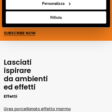
the world of ceramics and interior
Personalizza
design.
Rifiuta
SUBSCRIBE NOW
Lasciati
ispirare
da ambienti
ed effetti
Effetti
Gres porcellanato effetto marmo