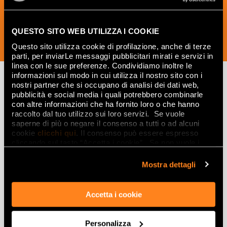
QUESTO SITO WEB UTILIZZA I COOKIE
SUBSCRIBE NOW
Questo sito utilizza cookie di profilazione, anche di terze
parti, per inviarLe messaggi pubblicitari mirati e servizi in
linea con le sue preferenze. Condividiamo inoltre le
informazioni sul modo in cui utilizza il nostro sito con i
nostri partner che si occupano di analisi dei dati web,
pubblicità e social media i quali potrebbero combinarle
Lasciati
con altre informazioni che ha fornito loro o che hanno
raccolto dal tuo utilizzo sui loro servizi. Se vuole
ispirare
saperne di più o negare il consenso a tutti o ad alcuni
da ambienti
cookie
clicchi qui
. Il consenso può essere espresso
cliccando sul tasto “Accetta i cookie”. Se non vuole i
ed effetti
cookie di profilazione può negare il consenso sul tasto
“Rifiuta".
Mostra dettagli
Effetti
Accetta i cookie
Gres porcellanato effetto marmo
Gres porcellanato effetto legno
Gres porcellanato effetto pietra
Personalizza