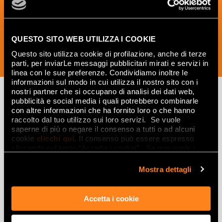
the world of ceramics and interior
design.
QUESTO SITO WEB UTILIZZA I COOKIE
Questo sito utilizza cookie di profilazione, anche di terze
SUBSCRIBE NOW
parti, per inviarLe messaggi pubblicitari mirati e servizi in
linea con le sue preferenze. Condividiamo inoltre le
informazioni sul modo in cui utilizza il nostro sito con i
nostri partner che si occupano di analisi dei dati web,
pubblicità e social media i quali potrebbero combinarle
con altre informazioni che ha fornito loro o che hanno
Lasciati
raccolto dal tuo utilizzo sui loro servizi. Se vuole
saperne di più o negare il consenso a tutti o ad alcuni
ispirare
cookie
clicchi qui
. Il consenso può essere espresso
da ambienti
cliccando sul tasto “Accetta i cookie”. Se non vuole i
cookie di profilazione può negare il consenso sul tasto
ed effetti
“Rifiuta".
Mostra dettagli
Effetti
Accetta i cookie
Gres porcellanato effetto marmo