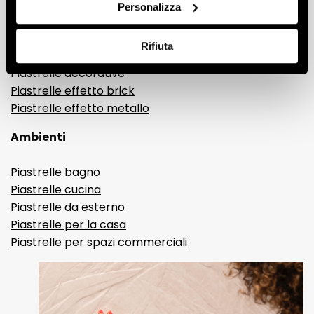
Gres porcellanato effetto legno
Personalizza
Gres porcellanato effetto pietra
Gres porcellanato effetto resina e cemento
Rifiuta
Piastrelle 3D
Piastrelle decorative
Piastrelle effetto brick
Piastrelle effetto metallo
Ambienti
Piastrelle bagno
Piastrelle cucina
Piastrelle da esterno
Piastrelle per la casa
Piastrelle per spazi commerciali