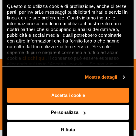
Questo sito utilizza cookie di profilazione, anche di terze
GREY MATT R9
parti, per inviarLe messaggi pubblicitari mirati e servizi in
60x120
linea con le sue preferenze. Condividiamo inoltre le
informazioni sul modo in cui utilizza il nostro sito con i
nostri partner che si occupano di analisi dei dati web,
pubblicità e social media i quali potrebbero combinarle
con altre informazioni che ha fornito loro o che hanno
raccolto dal tuo utilizzo sui loro servizi. Se vuole
saperne di più o negare il consenso a tutti o ad alcuni
cookie
clicchi qui
. Il consenso può essere espresso
cliccando sul tasto “Accetta i cookie”. Se non vuole i
Sign up to our newsletter to receive
cookie di profilazione può negare il consenso sul tasto
news, updates and ideas creatives from
“Rifiuta".
Mostra dettagli
the world of ceramics and interior
design.
Accetta i cookie
Personalizza
SUBSCRIBE NOW
Rifiuta