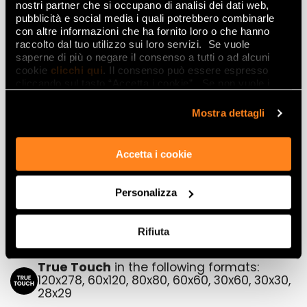
nostri partner che si occupano di analisi dei dati web,
BIANCO MATT
pubblicità e social media i quali potrebbero combinarle
30x60
con altre informazioni che ha fornito loro o che hanno
raccolto dal tuo utilizzo sui loro servizi. Se vuole
saperne di più o negare il consenso a tutti o ad alcuni
Mosaics
cookie
clicchi qui
. Il consenso può essere espresso
cliccando sul tasto “Accetta i cookie”. Se non vuole i
cookie di profilazione può negare il consenso sul tasto
“Rifiuta".
Mostra dettagli
BIANCO ESAGONO
BIANCO MACROMOSAICO
MOSAICO
30x30
28x29
Accetta i cookie
Personalizza
Rifiuta
True Touch
in the following formats:
120x278, 60x120, 80x80, 60x60, 30x60, 30x30,
28x29