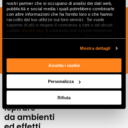
nostri partner che si occupano di analisi dei dati web,
pubblicità e social media i quali potrebbero combinarle
con altre informazioni che ha fornito loro o che hanno
Sign up to our newsletter to receive
raccolto dal tuo utilizzo sui loro servizi. Se vuole
news, updates and ideas creatives from
saperne di più o negare il consenso a tutti o ad alcuni
the world of ceramics and interior
cookie
clicchi qui
. Il consenso può essere espresso
cliccando sul tasto “Accetta i cookie”. Se non vuole i
design.
cookie di profilazione può negare il consenso sul tasto
“Rifiuta".
Mostra dettagli
SUBSCRIBE NOW
Accetta i cookie
Personalizza
Lasciati
Rifiuta
ispirare
da ambienti
ed effetti