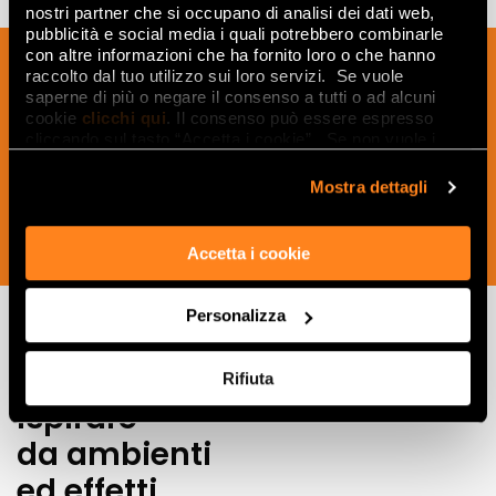
nostri partner che si occupano di analisi dei dati web,
pubblicità e social media i quali potrebbero combinarle
con altre informazioni che ha fornito loro o che hanno
Sign up to our newsletter to receive
raccolto dal tuo utilizzo sui loro servizi. Se vuole
news, updates and ideas creatives from
saperne di più o negare il consenso a tutti o ad alcuni
the world of ceramics and interior
cookie
clicchi qui
. Il consenso può essere espresso
cliccando sul tasto “Accetta i cookie”. Se non vuole i
design.
cookie di profilazione può negare il consenso sul tasto
“Rifiuta".
Mostra dettagli
SUBSCRIBE NOW
Accetta i cookie
Personalizza
Lasciati
Rifiuta
ispirare
da ambienti
ed effetti