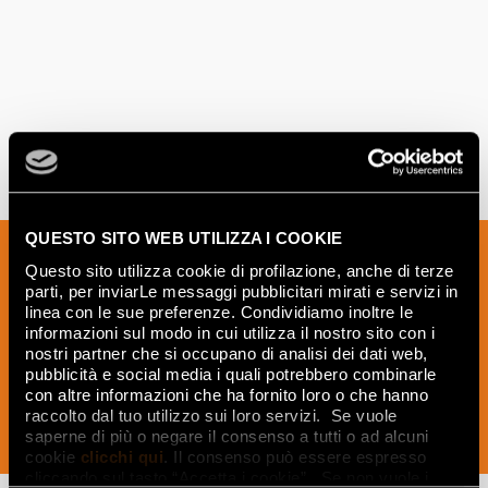
QUESTO SITO WEB UTILIZZA I COOKIE
Sign up to our newsletter to receive
Questo sito utilizza cookie di profilazione, anche di terze
news, updates and ideas creatives from
parti, per inviarLe messaggi pubblicitari mirati e servizi in
the world of ceramics and interior
linea con le sue preferenze. Condividiamo inoltre le
informazioni sul modo in cui utilizza il nostro sito con i
design.
nostri partner che si occupano di analisi dei dati web,
pubblicità e social media i quali potrebbero combinarle
con altre informazioni che ha fornito loro o che hanno
raccolto dal tuo utilizzo sui loro servizi. Se vuole
saperne di più o negare il consenso a tutti o ad alcuni
SUBSCRIBE NOW
cookie
clicchi qui
. Il consenso può essere espresso
cliccando sul tasto “Accetta i cookie”. Se non vuole i