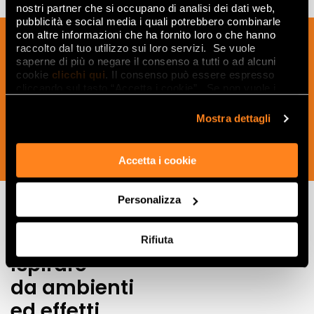
nostri partner che si occupano di analisi dei dati web,
pubblicità e social media i quali potrebbero combinarle
con altre informazioni che ha fornito loro o che hanno
Sign up to our newsletter to receive
raccolto dal tuo utilizzo sui loro servizi. Se vuole
news, updates and ideas creatives from
saperne di più o negare il consenso a tutti o ad alcuni
the world of ceramics and interior
cookie
clicchi qui
. Il consenso può essere espresso
cliccando sul tasto “Accetta i cookie”. Se non vuole i
design.
cookie di profilazione può negare il consenso sul tasto
“Rifiuta".
Mostra dettagli
SUBSCRIBE NOW
Accetta i cookie
Personalizza
Lasciati
Rifiuta
ispirare
da ambienti
ed effetti