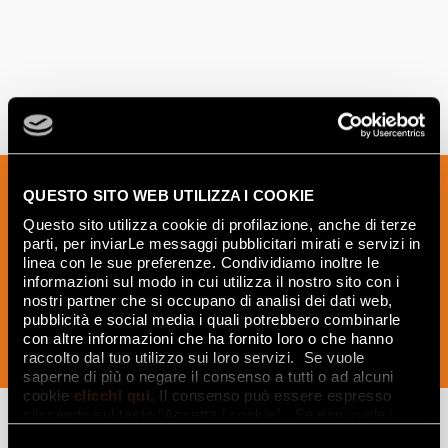
Sign up to our newsletter to receive
QUESTO SITO WEB UTILIZZA I COOKIE
news, updates and ideas creatives from
Questo sito utilizza cookie di profilazione, anche di terze
the world of ceramics and interior
parti, per inviarLe messaggi pubblicitari mirati e servizi in
design.
linea con le sue preferenze. Condividiamo inoltre le
informazioni sul modo in cui utilizza il nostro sito con i
nostri partner che si occupano di analisi dei dati web,
pubblicità e social media i quali potrebbero combinarle
con altre informazioni che ha fornito loro o che hanno
SUBSCRIBE NOW
raccolto dal tuo utilizzo sui loro servizi. Se vuole
saperne di più o negare il consenso a tutti o ad alcuni
cookie
clicchi qui
. Il consenso può essere espresso
cliccando sul tasto “Accetta i cookie”. Se non vuole i
cookie di profilazione può negare il consenso sul tasto