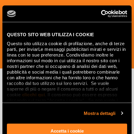
Sign up to our newsletter to receive
news, updates and ideas creatives from
the world of ceramics and interior
design.
QUESTO SITO WEB UTILIZZA I COOKIE
Questo sito utilizza cookie di profilazione, anche di terze
parti, per inviarLe messaggi pubblicitari mirati e servizi in
linea con le sue preferenze. Condividiamo inoltre le
SUBSCRIBE NOW
informazioni sul modo in cui utilizza il nostro sito con i
nostri partner che si occupano di analisi dei dati web,
pubblicità e social media i quali potrebbero combinarle
con altre informazioni che ha fornito loro o che hanno
raccolto dal tuo utilizzo sui loro servizi. Se vuole
saperne di più o negare il consenso a tutti o ad alcuni
Lasciati
cookie
clicchi qui
. Il consenso può essere espresso
cliccando sul tasto “Accetta i cookie”. Se non vuole i
ispirare
cookie di profilazione può negare il consenso sul tasto
da ambienti
“Rifiuta".
Mostra dettagli
ed effetti
Accetta i cookie