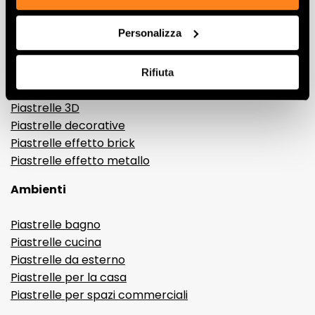
Effetti
Personalizza
Gres porcellanato effetto marmo
Gres porcellanato effetto legno
Gres porcellanato effetto pietra
Rifiuta
Gres porcellanato effetto resina e cemento
Piastrelle 3D
Piastrelle decorative
Piastrelle effetto brick
Piastrelle effetto metallo
Ambienti
Piastrelle bagno
Piastrelle cucina
Piastrelle da esterno
Piastrelle per la casa
Piastrelle per spazi commerciali