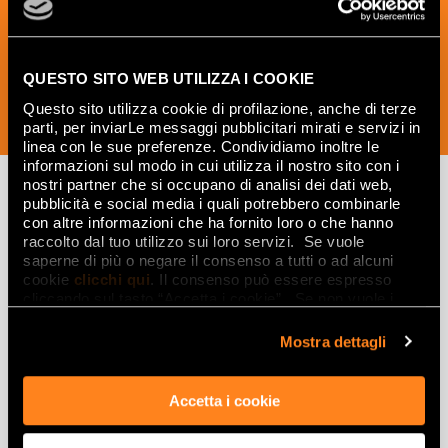
the world of ceramics and interior
design.
QUESTO SITO WEB UTILIZZA I COOKIE
Questo sito utilizza cookie di profilazione, anche di terze
SUBSCRIBE NOW
parti, per inviarLe messaggi pubblicitari mirati e servizi in
linea con le sue preferenze. Condividiamo inoltre le
informazioni sul modo in cui utilizza il nostro sito con i
nostri partner che si occupano di analisi dei dati web,
pubblicità e social media i quali potrebbero combinarle
con altre informazioni che ha fornito loro o che hanno
Lasciati
raccolto dal tuo utilizzo sui loro servizi. Se vuole
saperne di più o negare il consenso a tutti o ad alcuni
ispirare
cookie
clicchi qui
. Il consenso può essere espresso
da ambienti
cliccando sul tasto “Accetta i cookie”. Se non vuole i
cookie di profilazione può negare il consenso sul tasto
ed effetti
“Rifiuta".
Mostra dettagli
Effetti
Accetta i cookie
Gres porcellanato effetto marmo