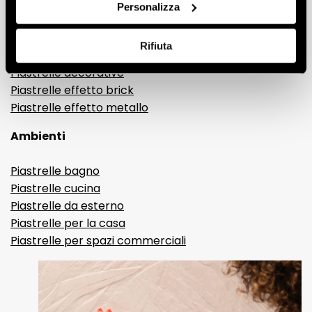
Gres porcellanato effetto legno
Personalizza
Gres porcellanato effetto pietra
Gres porcellanato effetto resina e cemento
Rifiuta
Piastrelle 3D
Piastrelle decorative
Piastrelle effetto brick
Piastrelle effetto metallo
Ambienti
Piastrelle bagno
Piastrelle cucina
Piastrelle da esterno
Piastrelle per la casa
Piastrelle per spazi commerciali