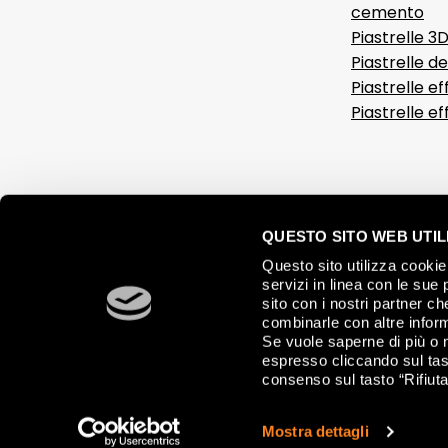
cemento
Piastrelle 3
Piastrelle d
Piastrelle ef
Piastrelle e
QUESTO SITO WEB UTILI
Questo sito utilizza cookie 
servizi in linea con le sue 
sito con i nostri partner c
combinarle con altre inform
Se vuole saperne di più o 
espresso cliccando sul tast
consenso sul tasto “Rifiuta
© 2026 FAP CERAMICHE, Via Ghiarola Nuova, 44 - 41042 Fiorano Mode
Mostra dettagli