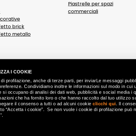
Piastrelle per spazi
D
commerciali
ecorative
fetto brick
ffetto metallo
ZZA I COOKIE
di profilazione, anche di terze parti, per inviarLe messaggi pubbli
preferenze. Condividiamo inoltre le informazioni sul modo in cui ut
he si occupano di analisi dei dati web, pubblicità e social media i 
azioni che ha fornito loro o che hanno raccolto dal tuo utilizzo su
negare il consenso a tutti o ad alcuni cookie
clicchi qui
. Il cons
o “Accetta i cookie”. Se non vuole i cookie di profilazione può n
".
nese (MO) Italy - P.IVA 00179660360