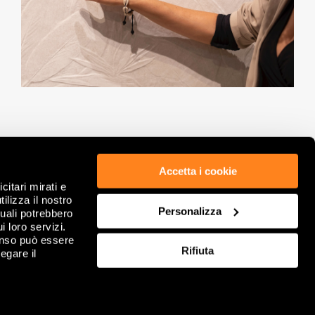
Accetta i cookie
citari mirati e
ETHICS & COMPLIANCE
PRIVACY POLICY
ilizza il nostro
GDPR
COOKIE
Personalizza
quali potrebbero
LEGAL NOTES
REVIEW YOUR COOKIE CHOICES
i loro servizi.
COMPANY INFORMATION
FAQ
enso può essere
Rifiuta
GENERAL SALE CONDITION
egare il
CONTACT US