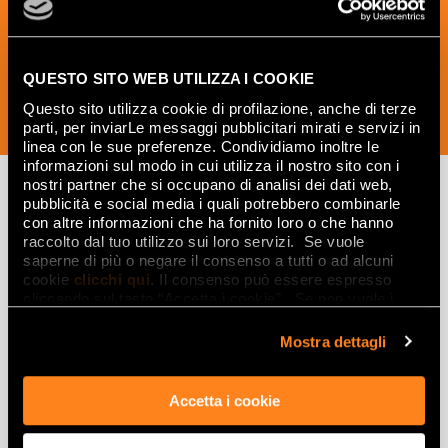
the world of ceramics and interior
design.
QUESTO SITO WEB UTILIZZA I COOKIE
Questo sito utilizza cookie di profilazione, anche di terze
SUBSCRIBE NOW
parti, per inviarLe messaggi pubblicitari mirati e servizi in
linea con le sue preferenze. Condividiamo inoltre le
informazioni sul modo in cui utilizza il nostro sito con i
nostri partner che si occupano di analisi dei dati web,
pubblicità e social media i quali potrebbero combinarle
con altre informazioni che ha fornito loro o che hanno
Lasciati
raccolto dal tuo utilizzo sui loro servizi. Se vuole
saperne di più o negare il consenso a tutti o ad alcuni
ispirare
cookie
clicchi qui
. Il consenso può essere espresso
da ambienti
cliccando sul tasto “Accetta i cookie”. Se non vuole i
cookie di profilazione può negare il consenso sul tasto
ed effetti
“Rifiuta".
Mostra dettagli
Effetti
Accetta i cookie
Gres porcellanato effetto marmo