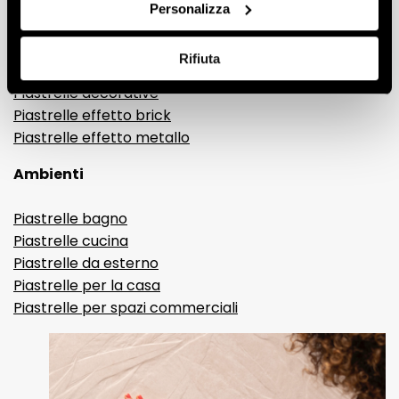
Gres porcellanato effetto legno
Personalizza
Gres porcellanato effetto pietra
Gres porcellanato effetto resina e cemento
Rifiuta
Piastrelle 3D
Piastrelle decorative
Piastrelle effetto brick
Piastrelle effetto metallo
Ambienti
Piastrelle bagno
Piastrelle cucina
Piastrelle da esterno
Piastrelle per la casa
Piastrelle per spazi commerciali