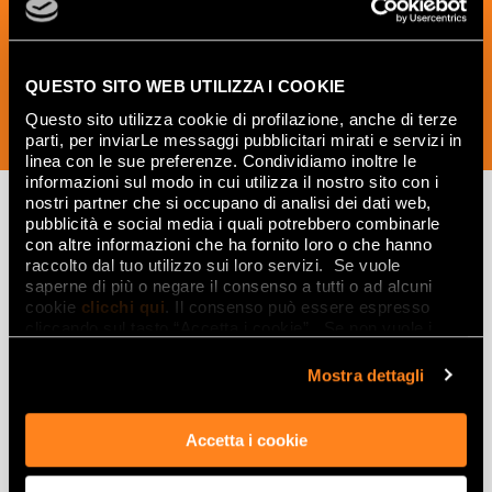
the world of ceramics and interior
design.
QUESTO SITO WEB UTILIZZA I COOKIE
Questo sito utilizza cookie di profilazione, anche di terze
SUBSCRIBE NOW
parti, per inviarLe messaggi pubblicitari mirati e servizi in
linea con le sue preferenze. Condividiamo inoltre le
informazioni sul modo in cui utilizza il nostro sito con i
nostri partner che si occupano di analisi dei dati web,
pubblicità e social media i quali potrebbero combinarle
con altre informazioni che ha fornito loro o che hanno
Lasciati
raccolto dal tuo utilizzo sui loro servizi. Se vuole
saperne di più o negare il consenso a tutti o ad alcuni
ispirare
cookie
clicchi qui
. Il consenso può essere espresso
da ambienti
cliccando sul tasto “Accetta i cookie”. Se non vuole i
cookie di profilazione può negare il consenso sul tasto
ed effetti
“Rifiuta".
Mostra dettagli
Effetti
Accetta i cookie
Gres porcellanato effetto marmo