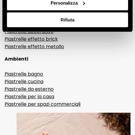
Gres porcellanato effetto legno
Personalizza
Gres porcellanato effetto pietra
Gres porcellanato effetto resina e cemento
Rifiuta
Piastrelle 3D
Piastrelle decorative
Piastrelle effetto brick
Piastrelle effetto metallo
Ambienti
Piastrelle bagno
Piastrelle cucina
Piastrelle da esterno
Piastrelle per la casa
Piastrelle per spazi commerciali