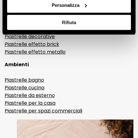
Gres porcellanato effetto legno
Personalizza
Gres porcellanato effetto pietra
Gres porcellanato effetto resina e cemento
Rifiuta
Piastrelle 3D
Piastrelle decorative
Piastrelle effetto brick
Piastrelle effetto metallo
Ambienti
Piastrelle bagno
Piastrelle cucina
Piastrelle da esterno
Piastrelle per la casa
Piastrelle per spazi commerciali