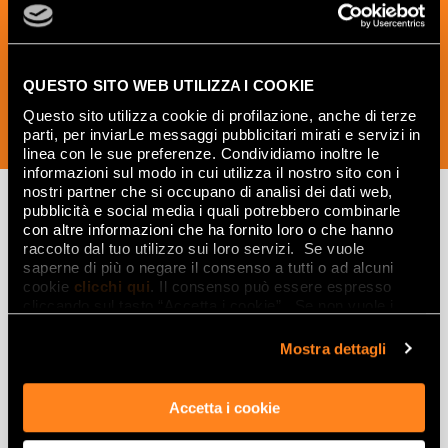
the world of ceramics and interior
design.
QUESTO SITO WEB UTILIZZA I COOKIE
Questo sito utilizza cookie di profilazione, anche di terze
parti, per inviarLe messaggi pubblicitari mirati e servizi in
SUBSCRIBE NOW
linea con le sue preferenze. Condividiamo inoltre le
informazioni sul modo in cui utilizza il nostro sito con i
nostri partner che si occupano di analisi dei dati web,
pubblicità e social media i quali potrebbero combinarle
con altre informazioni che ha fornito loro o che hanno
Lasciati
raccolto dal tuo utilizzo sui loro servizi. Se vuole
saperne di più o negare il consenso a tutti o ad alcuni
ispirare
cookie
clicchi qui
. Il consenso può essere espresso
cliccando sul tasto “Accetta i cookie”. Se non vuole i
da ambienti
cookie di profilazione può negare il consenso sul tasto
ed effetti
“Rifiuta".
Mostra dettagli
Effetti
Accetta i cookie
Gres porcellanato effetto marmo