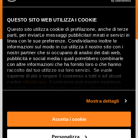
design.
QUESTO SITO WEB UTILIZZA I COOKIE
SUBSCRIBE NOW
Questo sito utilizza cookie di profilazione, anche di terze
parti, per inviarLe messaggi pubblicitari mirati e servizi in
linea con le sue preferenze. Condividiamo inoltre le
informazioni sul modo in cui utilizza il nostro sito con i
nostri partner che si occupano di analisi dei dati web,
pubblicità e social media i quali potrebbero combinarle
Lasciati
con altre informazioni che ha fornito loro o che hanno
raccolto dal tuo utilizzo sui loro servizi. Se vuole
ispirare
saperne di più o negare il consenso a tutti o ad alcuni
cookie
clicchi qui
. Il consenso può essere espresso
da ambienti
cliccando sul tasto “Accetta i cookie”. Se non vuole i
ed effetti
cookie di profilazione può negare il consenso sul tasto
“Rifiuta".
Mostra dettagli
Effetti
Accetta i cookie
Gres porcellanato effetto marmo
Gres porcellanato effetto legno
Personalizza