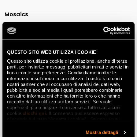
Mosaics
SLATE GRES TRATTI
MOSAICO MATT
SLATE GRES ROMBI
24.5x30.5
MOSAICO MATT
QUESTO SITO WEB UTILIZZA I COOKIE
31x35.5
Questo sito utilizza cookie di profilazione, anche di terze
parti, per inviarLe messaggi pubblicitari mirati e servizi in
linea con le sue preferenze. Condividiamo inoltre le
informazioni sul modo in cui utilizza il nostro sito con i
SLATE GRES
SLATE GRES ROUND
MACROMOSAICO MATT
MOSAICO MATT
nostri partner che si occupano di analisi dei dati web,
30x30
29.5x35
pubblicità e social media i quali potrebbero combinarle
con altre informazioni che ha fornito loro o che hanno
raccolto dal tuo utilizzo sui loro servizi. Se vuole
saperne di più o negare il consenso a tutti o ad alcuni
SLATE CURVE MOSAICO
cookie
clicchi qui
. Il consenso può essere espresso
MATT
cliccando sul tasto “Accetta i cookie”. Se non vuole i
29x29.5
cookie di profilazione può negare il consenso sul tasto
“Rifiuta".
Mostra dettagli