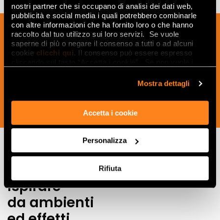
nostri partner che si occupano di analisi dei dati web,
pubblicità e social media i quali potrebbero combinarle
con altre informazioni che ha fornito loro o che hanno
Sign up to our newsletter to receive
raccolto dal tuo utilizzo sui loro servizi. Se vuole
news, updates and ideas creatives from
saperne di più o negare il consenso a tutti o ad alcuni
the world of ceramics and interior
cookie
clicchi qui
. Il consenso può essere espresso
cliccando sul tasto “Accetta i cookie”. Se non vuole i
design.
cookie di profilazione può negare il consenso sul tasto
“Rifiuta".
Mostra dettagli
SUBSCRIBE NOW
Accetta i cookie
Personalizza
Lasciati
Rifiuta
ispirare
da ambienti
ed effetti