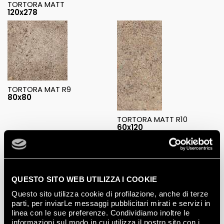
TORTORA MATT
120x278
TORTORA MAT R9
80x80
TORTORA MATT R10
60x120
QUESTO SITO WEB UTILIZZA I COOKIE
TORTORA MATT R10
TORTORA MATT R10
Questo sito utilizza cookie di profilazione, anche di terze
60x60
30x60
parti, per inviarLe messaggi pubblicitari mirati e servizi in
linea con le sue preferenze. Condividiamo inoltre le
informazioni sul modo in cui utilizza il nostro sito con i