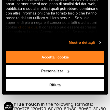
Decorations
nostri partner che si occupano di analisi dei dati web,
pubblicità e social media i quali potrebbero combinarle
con altre informazioni che ha fornito loro o che hanno
raccolto dal tuo utilizzo sui loro servizi. Se vuole
saperne di più o negare il consenso a tutti o ad alcuni
cookie
clicchi qui
. Il consenso può essere espresso
cliccando sul tasto “Accetta i cookie”. Se non vuole i
cookie di profilazione può negare il consenso sul tasto
“Rifiuta".
Mostra dettagli
Accetta i cookie
LUCI TORTORA INSERTO
60x120
Personalizza
Rifiuta
True Touch
in the following formats:
120x278, 120x120, 60x120, 80x80, 60x60, 30x60