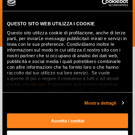
the world of ceramics and interior
design.
QUESTO SITO WEB UTILIZZA I COOKIE
Questo sito utilizza cookie di profilazione, anche di terze
SUBSCRIBE NOW
parti, per inviarLe messaggi pubblicitari mirati e servizi in
linea con le sue preferenze. Condividiamo inoltre le
informazioni sul modo in cui utilizza il nostro sito con i
nostri partner che si occupano di analisi dei dati web,
pubblicità e social media i quali potrebbero combinarle
con altre informazioni che ha fornito loro o che hanno
Lasciati
raccolto dal tuo utilizzo sui loro servizi. Se vuole
saperne di più o negare il consenso a tutti o ad alcuni
ispirare
cookie
clicchi qui
. Il consenso può essere espresso
da ambienti
cliccando sul tasto “Accetta i cookie”. Se non vuole i
cookie di profilazione può negare il consenso sul tasto
ed effetti
“Rifiuta".
Mostra dettagli
Effetti
Accetta i cookie
Gres porcellanato effetto marmo