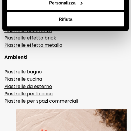
Gres porcellanato effetto legno
Personalizza
Gres porcellanato effetto pietra
Gres porcellanato effetto resina e cemento
Rifiuta
Piastrelle 3D
Piastrelle decorative
Piastrelle effetto brick
Piastrelle effetto metallo
Ambienti
Piastrelle bagno
Piastrelle cucina
Piastrelle da esterno
Piastrelle per la casa
Piastrelle per spazi commerciali