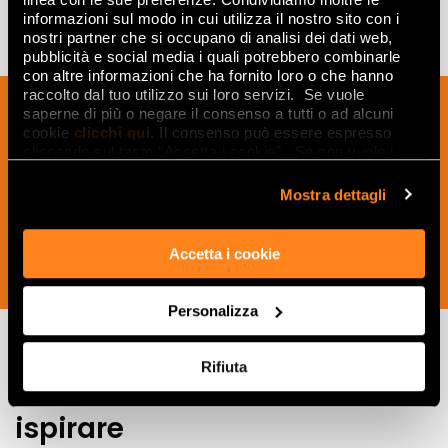
informazioni sul modo in cui utilizza il nostro sito con i
nostri partner che si occupano di analisi dei dati web,
pubblicità e social media i quali potrebbero combinarle
con altre informazioni che ha fornito loro o che hanno
raccolto dal tuo utilizzo sui loro servizi. Se vuole
Sign up to our newsletter to receive
saperne di più o negare il consenso a tutti o ad alcuni
news, updates and ideas creatives from
cookie
clicchi qui
. Il consenso può essere espresso
cliccando sul tasto “Accetta i cookie”. Se non vuole i
the world of ceramics and interior
cookie di profilazione può negare il consenso sul tasto
design.
“Rifiuta".
Mostra dettagli
Accetta i cookie
SUBSCRIBE NOW
Personalizza
Rifiuta
Lasciati
ispirare