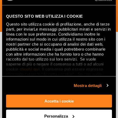
QUESTO SITO WEB UTILIZZA I COOKIE
SUBSCRIBE NOW
Questo sito utilizza cookie di profilazione, anche di terze
parti, per inviarLe messaggi pubblicitari mirati e servizi in
linea con le sue preferenze. Condividiamo inoltre le
informazioni sul modo in cui utilizza il nostro sito con i
nostri partner che si occupano di analisi dei dati web,
pubblicità e social media i quali potrebbero combinarle
Lasciati
con altre informazioni che ha fornito loro o che hanno
raccolto dal tuo utilizzo sui loro servizi. Se vuole
ispirare
saperne di più o negare il consenso a tutti o ad alcuni
da ambienti
cookie
clicchi qui
. Il consenso può essere espresso
cliccando sul tasto “Accetta i cookie”. Se non vuole i
ed effetti
cookie di profilazione può negare il consenso sul tasto
“Rifiuta".
Mostra dettagli
Effetti
Accetta i cookie
Gres porcellanato effetto marmo
Gres porcellanato effetto legno
Gres porcellanato effetto pietra
Personalizza