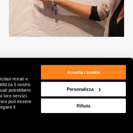
Accetta i cookie
citari mirati e
ETHICS & COMPLIANCE
PRIVACY POLICY
ilizza il nostro
GDPR
COOKIE
Personalizza
quali potrebbero
LEGAL NOTES
REVIEW YOUR COOKIE CHOICES
i loro servizi.
COMPANY INFORMATION
FAQ
enso può essere
Rifiuta
GENERAL SALE CONDITION
egare il
CONTACT US