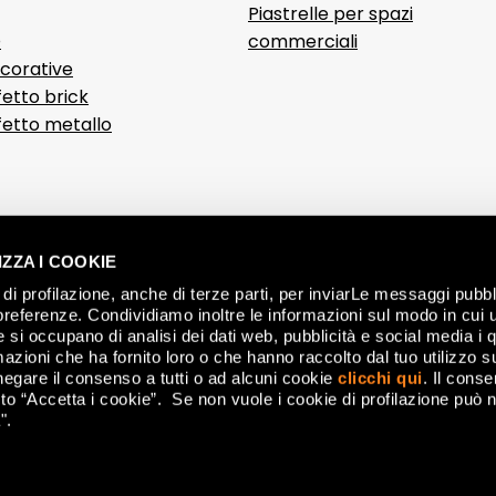
Piastrelle per spazi
D
commerciali
ecorative
fetto brick
ffetto metallo
ZZA I COOKIE
di profilazione, anche di terze parti, per inviarLe messaggi pubbli
preferenze. Condividiamo inoltre le informazioni sul modo in cui ut
he si occupano di analisi dei dati web, pubblicità e social media i 
azioni che ha fornito loro o che hanno raccolto dal tuo utilizzo su
negare il consenso a tutti o ad alcuni cookie
clicchi qui
. Il cons
o “Accetta i cookie”. Se non vuole i cookie di profilazione può n
".
nese (MO) Italy - P.IVA 00179660360