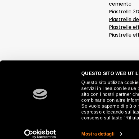
cemento
Piastrelle 3
Piastrelle d
Piastrelle ef
Piastrelle e
QUESTO SITO WEB UTILI
Questo sito utilizza cookie 
servizi in linea con le sue 
sito con i nostri partner c
combinarle con altre inform
Se vuole saperne di più o 
espresso cliccando sul tast
consenso sul tasto “Rifiuta
© 2026 FAP CERAMICHE, Via Ghiarola Nuova, 44 - 41042 Fiorano Mode
Mostra dettagli