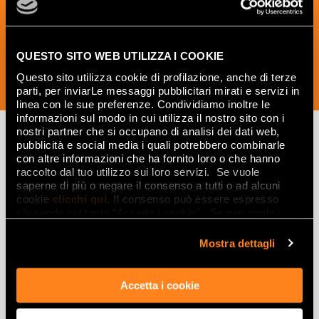
the world of ceramics and interior
design.
QUESTO SITO WEB UTILIZZA I COOKIE
Questo sito utilizza cookie di profilazione, anche di terze
SUBSCRIBE NOW
parti, per inviarLe messaggi pubblicitari mirati e servizi in
linea con le sue preferenze. Condividiamo inoltre le
informazioni sul modo in cui utilizza il nostro sito con i
nostri partner che si occupano di analisi dei dati web,
pubblicità e social media i quali potrebbero combinarle
con altre informazioni che ha fornito loro o che hanno
Lasciati
raccolto dal tuo utilizzo sui loro servizi. Se vuole
saperne di più o negare il consenso a tutti o ad alcuni
ispirare
cookie
clicchi qui
. Il consenso può essere espresso
da ambienti
cliccando sul tasto “Accetta i cookie”. Se non vuole i
cookie di profilazione può negare il consenso sul tasto
ed effetti
“Rifiuta".
Mostra dettagli
Effetti
Accetta i cookie
Gres porcellanato effetto marmo