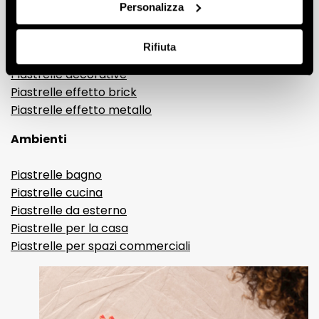
Gres porcellanato effetto legno
Personalizza
Gres porcellanato effetto pietra
Gres porcellanato effetto resina e cemento
Rifiuta
Piastrelle 3D
Piastrelle decorative
Piastrelle effetto brick
Piastrelle effetto metallo
Ambienti
Piastrelle bagno
Piastrelle cucina
Piastrelle da esterno
Piastrelle per la casa
Piastrelle per spazi commerciali