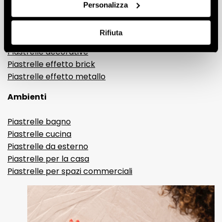
Gres porcellanato effetto legno
Personalizza
Gres porcellanato effetto pietra
Gres porcellanato effetto resina e cemento
Rifiuta
Piastrelle 3D
Piastrelle decorative
Piastrelle effetto brick
Piastrelle effetto metallo
Ambienti
Piastrelle bagno
Piastrelle cucina
Piastrelle da esterno
Piastrelle per la casa
Piastrelle per spazi commerciali