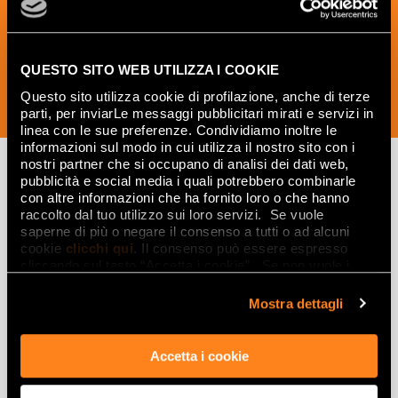
the world of ceramics and interior
design.
QUESTO SITO WEB UTILIZZA I COOKIE
Questo sito utilizza cookie di profilazione, anche di terze
SUBSCRIBE NOW
parti, per inviarLe messaggi pubblicitari mirati e servizi in
linea con le sue preferenze. Condividiamo inoltre le
informazioni sul modo in cui utilizza il nostro sito con i
nostri partner che si occupano di analisi dei dati web,
pubblicità e social media i quali potrebbero combinarle
con altre informazioni che ha fornito loro o che hanno
Lasciati
raccolto dal tuo utilizzo sui loro servizi. Se vuole
saperne di più o negare il consenso a tutti o ad alcuni
ispirare
cookie
clicchi qui
. Il consenso può essere espresso
da ambienti
cliccando sul tasto “Accetta i cookie”. Se non vuole i
cookie di profilazione può negare il consenso sul tasto
ed effetti
“Rifiuta".
Mostra dettagli
Effetti
Accetta i cookie
Gres porcellanato effetto marmo