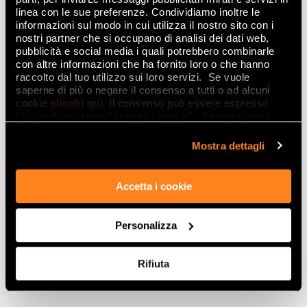
linea con le sue preferenze. Condividiamo inoltre le
informazioni sul modo in cui utilizza il nostro sito con i
nostri partner che si occupano di analisi dei dati web,
pubblicità e social media i quali potrebbero combinarle
con altre informazioni che ha fornito loro o che hanno
raccolto dal tuo utilizzo sui loro servizi. Se vuole
saperne di più o negare il consenso a tutti o ad alcuni
cookie
clicchi qui
. Il consenso può essere espresso
cliccando sul tasto “Accetta i cookie”. Se non vuole i
cookie di profilazione può negare il consenso sul tasto
“Rifiuta".
Mostra dettagli
Accetta i cookie
Personalizza
Rifiuta
MIRROR FADE INSERTO
TOTAL MIRROR INSERTO
120x278
120x278