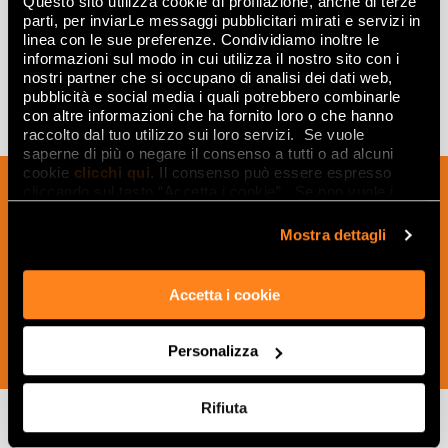
Questo sito utilizza cookie di profilazione, anche di terze
160x240
parti, per inviarLe messaggi pubblicitari mirati e servizi in
linea con le sue preferenze. Condividiamo inoltre le
informazioni sul modo in cui utilizza il nostro sito con i
nostri partner che si occupano di analisi dei dati web,
pubblicità e social media i quali potrebbero combinarle
con altre informazioni che ha fornito loro o che hanno
raccolto dal tuo utilizzo sui loro servizi. Se vuole
saperne di più o negare il consenso a tutti o ad alcuni
cookie
clicchi qui
. Il consenso può essere espresso
Sign up to our newsletter to receive
cliccando sul tasto “Accetta i cookie”. Se non vuole i
news, updates and ideas creatives from
cookie di profilazione può negare il consenso sul tasto
“Rifiuta".
Mostra dettagli
the world of ceramics and interior
design.
Accetta i cookie
Personalizza
SUBSCRIBE NOW
Rifiuta