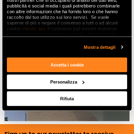
nostri partner che si occupano di analisi dei dati web,
pubblicità e social media i quali potrebbero combinarle
con altre informazioni che ha fornito loro o che hanno
raccolto dal tuo utilizzo sui loro servizi. Se vuole
saperne di più o negare il consenso a tutti o ad alcuni
cookie
clicchi qui
. Il consenso può essere espresso
cliccando sul tasto “Accetta i cookie”. Se non vuole i
cookie di profilazione può negare il consenso sul tasto
“Rifiuta".
Mostra dettagli
Accetta i cookie
Personalizza
Rifiuta