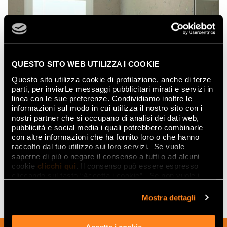
QUESTO SITO WEB UTILIZZA I COOKIE
Questo sito utilizza cookie di profilazione, anche di terze
parti, per inviarLe messaggi pubblicitari mirati e servizi in
linea con le sue preferenze. Condividiamo inoltre le
informazioni sul modo in cui utilizza il nostro sito con i
nostri partner che si occupano di analisi dei dati web,
pubblicità e social media i quali potrebbero combinarle
con altre informazioni che ha fornito loro o che hanno
raccolto dal tuo utilizzo sui loro servizi. Se vuole
saperne di più o negare il consenso a tutti o ad alcuni
cookie
clicchi qui
. Il consenso può essere espresso
cliccando sul tasto “Accetta i cookie”. Se non vuole i
cookie di profilazione può negare il consenso sul tasto
“Rifiuta".
Mostra dettagli