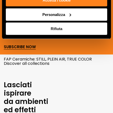
Accetta i cookie
Sign up to our newsletter to receive
news, updates and ideas creatives from
Personalizza
the world of ceramics and interior
design.
Rifiuta
SUBSCRIBE NOW
FAP Ceramiche: STILL, PLEIN AIR, TRUE COLOR
Discover all collections
Lasciati
ispirare
da ambienti
ed effetti