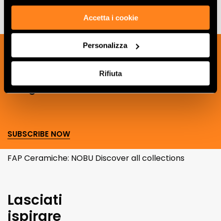
Accetta i cookie
Personalizza
Sign up to our newsletter to receive
news, updates and ideas creatives from
Rifiuta
the world of ceramics and interior
design.
SUBSCRIBE NOW
FAP Ceramiche: NOBU Discover all collections
Lasciati
ispirare