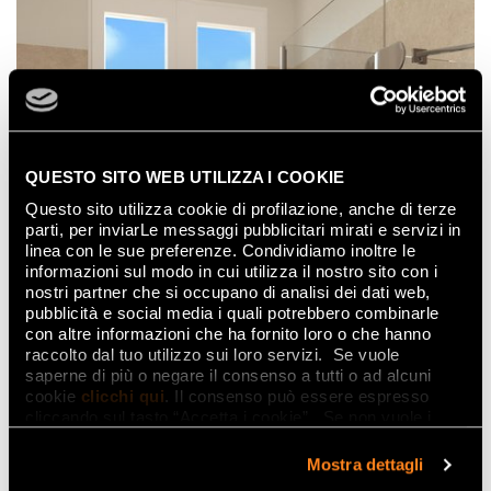
QUESTO SITO WEB UTILIZZA I COOKIE
Questo sito utilizza cookie di profilazione, anche di terze
parti, per inviarLe messaggi pubblicitari mirati e servizi in
linea con le sue preferenze. Condividiamo inoltre le
informazioni sul modo in cui utilizza il nostro sito con i
nostri partner che si occupano di analisi dei dati web,
pubblicità e social media i quali potrebbero combinarle
con altre informazioni che ha fornito loro o che hanno
raccolto dal tuo utilizzo sui loro servizi. Se vuole
saperne di più o negare il consenso a tutti o ad alcuni
cookie
clicchi qui
. Il consenso può essere espresso
cliccando sul tasto “Accetta i cookie”. Se non vuole i
cookie di profilazione può negare il consenso sul tasto
“Rifiuta".
Mostra dettagli