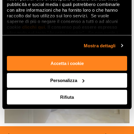
pubblicità e social media i quali potrebbero combinarle
con altre informazioni che ha fornito loro o che hanno
raccolto dal tuo utilizzo sui loro servizi. Se vuole
saperne di più o negare il consenso a tutti o ad alcuni
cookie
clicchi qui
. Il consenso può essere espresso
cliccando sul tasto “Accetta i cookie”. Se non vuole i
cookie di profilazione può negare il consenso sul tasto
“Rifiuta".
Mostra dettagli
Accetta i cookie
Personalizza
Rifiuta