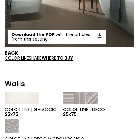
Download the PDF
with the articles
from this setting.
BACK
COLOR LINE
SHARE
WHERE TO BUY
Walls
COLOR LINE |
GHIACCIO
COLOR LINE |
DECO
25x75
25x75
COLOR LINE |
DECO MICROMOSAICO