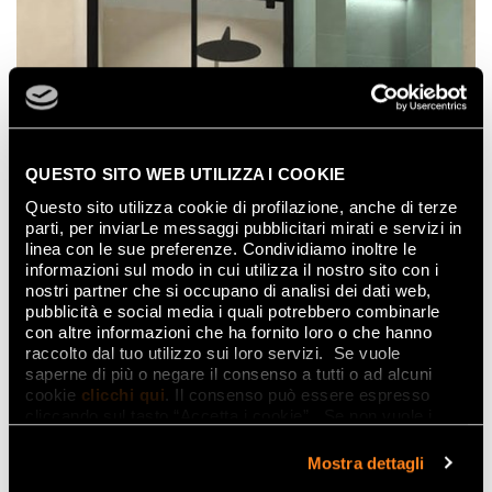
QUESTO SITO WEB UTILIZZA I COOKIE
Questo sito utilizza cookie di profilazione, anche di terze
parti, per inviarLe messaggi pubblicitari mirati e servizi in
linea con le sue preferenze. Condividiamo inoltre le
informazioni sul modo in cui utilizza il nostro sito con i
nostri partner che si occupano di analisi dei dati web,
pubblicità e social media i quali potrebbero combinarle
con altre informazioni che ha fornito loro o che hanno
raccolto dal tuo utilizzo sui loro servizi. Se vuole
saperne di più o negare il consenso a tutti o ad alcuni
cookie
clicchi qui
. Il consenso può essere espresso
cliccando sul tasto “Accetta i cookie”. Se non vuole i
cookie di profilazione può negare il consenso sul tasto
“Rifiuta".
Mostra dettagli