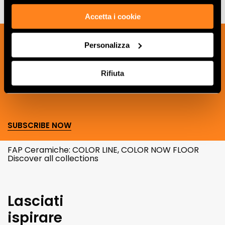
Accetta i cookie
Sign up to our newsletter to receive
Personalizza
news, updates and ideas creatives from
the world of ceramics and interior
Rifiuta
design.
SUBSCRIBE NOW
FAP Ceramiche: COLOR LINE, COLOR NOW FLOOR
Discover all collections
Lasciati
ispirare