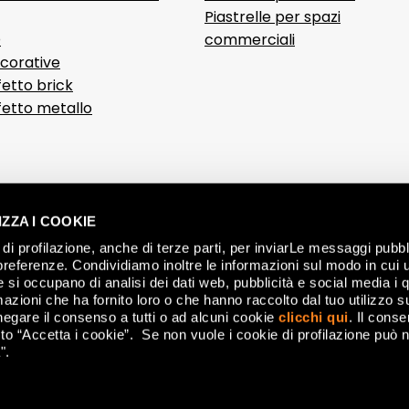
Piastrelle per spazi
D
commerciali
ecorative
fetto brick
ffetto metallo
ZZA I COOKIE
di profilazione, anche di terze parti, per inviarLe messaggi pubbli
preferenze. Condividiamo inoltre le informazioni sul modo in cui ut
he si occupano di analisi dei dati web, pubblicità e social media i 
azioni che ha fornito loro o che hanno raccolto dal tuo utilizzo su
negare il consenso a tutti o ad alcuni cookie
clicchi qui
. Il cons
o “Accetta i cookie”. Se non vuole i cookie di profilazione può n
".
nese (MO) Italy - P.IVA 00179660360