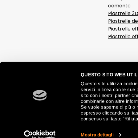
cemento
Piastrelle 3
Piastrelle d
Piastrelle ef
Piastrelle e
QUESTO SITO WEB UTILI
Questo sito utilizza cookie 
servizi in linea con le sue 
sito con i nostri partner c
combinarle con altre inform
Se vuole saperne di più o 
espresso cliccando sul tast
consenso sul tasto “Rifiuta
© 2026 FAP CERAMICHE, Via Ghiarola Nuova, 44 - 41042 Fiorano Mode
Mostra dettagli