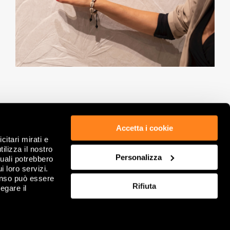
Accetta i cookie
citari mirati e
ETICA & COMPLIANCE
PRIVACY POLICY
ilizza il nostro
GDPR
WHISTLEBLOWING
Personalizza
quali potrebbero
NOTE LEGALI
COOKIE
i loro servizi.
DATI SOCIETARI
RIVEDI SCELTE SUI COOKIE
enso può essere
Rifiuta
CONDIZIONI GENERALI DI VENDITA
FAQ
egare il
CONTATTACI
SITEMAP