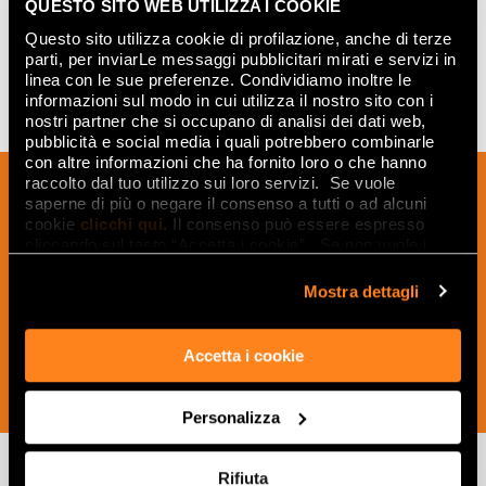
QUESTO SITO WEB UTILIZZA I COOKIE
Questo sito utilizza cookie di profilazione, anche di terze
parti, per inviarLe messaggi pubblicitari mirati e servizi in
linea con le sue preferenze. Condividiamo inoltre le
informazioni sul modo in cui utilizza il nostro sito con i
nostri partner che si occupano di analisi dei dati web,
pubblicità e social media i quali potrebbero combinarle
con altre informazioni che ha fornito loro o che hanno
Iscriviti alla nostra newsletter per essere
raccolto dal tuo utilizzo sui loro servizi. Se vuole
saperne di più o negare il consenso a tutti o ad alcuni
sempre aggiornato sulle novità e
cookie
clicchi qui
. Il consenso può essere espresso
ricevere idee, consigli e suggerimenti
cliccando sul tasto “Accetta i cookie”. Se non vuole i
cookie di profilazione può negare il consenso sul tasto
del mondo della ceramica e dell’interior
“Rifiuta".
Mostra dettagli
design.
Accetta i cookie
ISCRIVITI ORA
Personalizza
FAP Ceramiche: PLEIN AIR Scopri le altre collezioni
Rifiuta