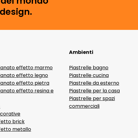
i del mondo
 design.
Ambienti
lanato effetto marmo
Piastrelle bagno
lanato effetto legno
Piastrelle cucina
anato effetto pietra
Piastrelle da esterno
anato effetto resina e
Piastrelle per la casa
Piastrelle per spazi
D
commerciali
ecorative
fetto brick
ffetto metallo