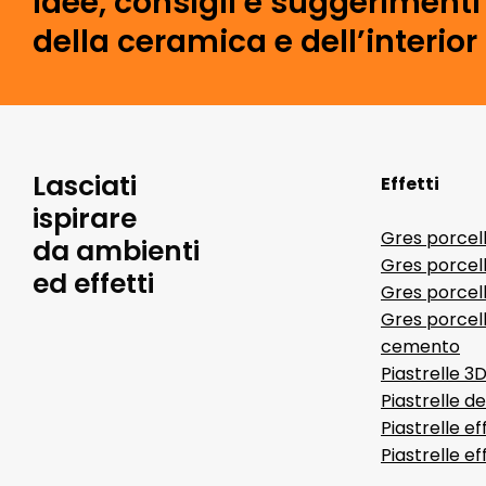
idee, consigli e suggeriment
della ceramica e dell’interior
Lasciati
Effetti
ispirare
Gres porcel
da ambienti
Gres porcel
ed effetti
Gres porcell
Gres porcell
cemento
Piastrelle 3
Piastrelle d
Piastrelle ef
Piastrelle e