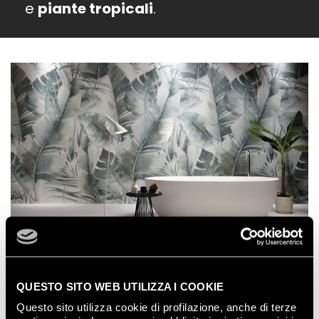
e
piante tropicali
.
Bloom
è il rivestimento ideale per chi ama
l’essenzialità, ma non rinuncia alla ricercatezza dei
QUESTO SITO WEB UTILIZZA I COOKIE
motivi grafici e alla bellezza delle superfici 3D.
Questo sito utilizza cookie di profilazione, anche di terze
Nel bagno dei sogni affacciato sul mare