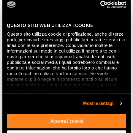
Prepariamoci a pavimenti in grande
formato,
wall tiles effetto pietra
tattili e
QUESTO SITO WEB UTILIZZA I COOKIE
materici, grandi lastre-gioiello in
gres effetto
Questo sito utilizza cookie di profilazione, anche di terze
onice
, piastrelle ricchissime di colore,
brick
parti, per inviarLe messaggi pubblicitari mirati e servizi in
smaltati lucidi
e scintillanti, grandi
pareti
linea con le sue preferenze. Condividiamo inoltre le
decorative
riflettenti ispirate alla natura e
informazioni sul modo in cui utilizza il nostro sito con i
nostri partner che si occupano di analisi dei dati web,
composizioni spesso inaspettate.
pubblicità e social media i quali potrebbero combinarle
con altre informazioni che ha fornito loro o che hanno
raccolto dal tuo utilizzo sui loro servizi. Se vuole
saperne di più o negare il consenso a tutti o ad alcuni
cookie
clicchi qui
. Il consenso può essere espresso
cliccando sul tasto “Accetta i cookie”. Se non vuole i
cookie di profilazione può negare il consenso sul tasto
“Rifiuta".
Mostra dettagli
Accetta i cookie
I colori di tendenza