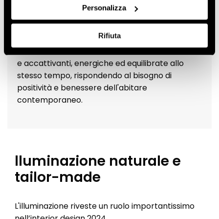
Personalizza
I colori di tendenza
sembrano andare alla
ricerca della gioia.
Rifiuta
Sono intensi, audaci, vibranti, morbidi e
armoniosi, così da creare atmosfere rilassanti
e accattivanti, energiche ed equilibrate allo
stesso tempo, rispondendo al bisogno di
positività e benessere dell'abitare
contemporaneo.
lluminazione naturale e
tailor-made
L'illuminazione riveste un ruolo importantissimo
nell’interior design 2024.