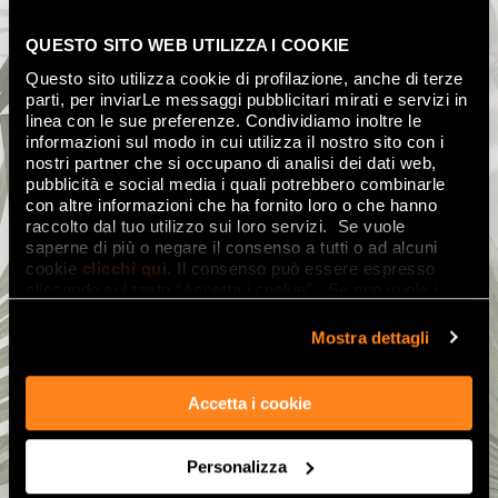
QUESTO SITO WEB UTILIZZA I COOKIE
Questo sito utilizza cookie di profilazione, anche di terze
parti, per inviarLe messaggi pubblicitari mirati e servizi in
linea con le sue preferenze. Condividiamo inoltre le
informazioni sul modo in cui utilizza il nostro sito con i
nostri partner che si occupano di analisi dei dati web,
pubblicità e social media i quali potrebbero combinarle
con altre informazioni che ha fornito loro o che hanno
raccolto dal tuo utilizzo sui loro servizi. Se vuole
saperne di più o negare il consenso a tutti o ad alcuni
cookie
clicchi qui
. Il consenso può essere espresso
cliccando sul tasto “Accetta i cookie”. Se non vuole i
cookie di profilazione può negare il consenso sul tasto
“Rifiuta".
Mostra dettagli
Accetta i cookie
Personalizza