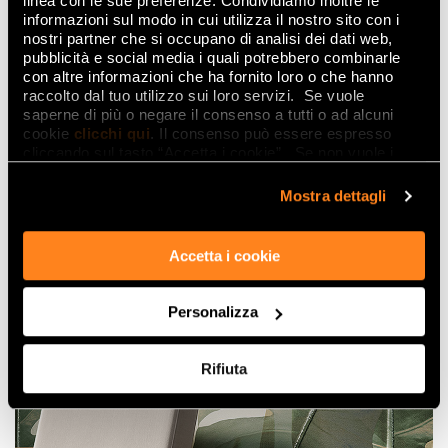
fonde il verde caldo del ramage con l’arancione
linea con le sue preferenze. Condividiamo inoltre le
ramato dei petali delle sterlizie, che emergono dal
informazioni sul modo in cui utilizza il nostro sito con i
fondo matt in brillanti rilievi 3D, regalando un tocco
nostri partner che si occupano di analisi dei dati web,
pubblicità e social media i quali potrebbero combinarle
esotico alle atmosfere autunnali.
con altre informazioni che ha fornito loro o che hanno
raccolto dal tuo utilizzo sui loro servizi. Se vuole
saperne di più o negare il consenso a tutti o ad alcuni
cookie
clicchi qui
. Il consenso può essere espresso
cliccando sul tasto “Accetta i cookie”. Se non vuole i
cookie di profilazione può negare il consenso sul tasto
“Rifiuta".
Mostra dettagli
Accetta i cookie
Personalizza
Rifiuta