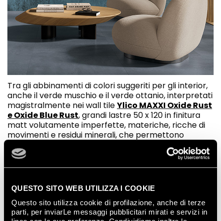
Tra gli abbinamenti di colori suggeriti per gli interior,
anche il verde muschio e il verde ottanio, interpretati
magistralmente nei wall tile
Ylico MAXXI Oxide Rust
e Oxide Blue Rust
, grandi lastre 50 x 120 in finitura
matt volutamente imperfette, materiche, ricche di
movimenti e residui minerali, che permettono
altrettanti accostamenti con wall tile decorativi di
ispirazione botanica e floreale, o con blocchi di
colore per arredare in stili diversi a seconda del
gusto: iper decorativo, minimal, raw chic o industrial.
QUESTO SITO WEB UTILIZZA I COOKIE
Gli abbinamenti di colori dell’armonia cromatica
autunno convivono felicemente in
Ylico MAXXI
Questo sito utilizza cookie di profilazione, anche di terze
Tropical Green
, un grande decoro 120 x 278 che
parti, per inviarLe messaggi pubblicitari mirati e servizi in