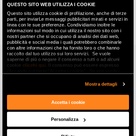
QUESTO SITO WEB UTILIZZA I COOKIE
Questo sito utilizza cookie di profilazione, anche di terze
parti, per inviarLe messaggi pubblicitari mirati e servizi in
linea con le sue preferenze. Condividiamo inoltre le
informazioni sul modo in cui utilizza il nostro sito con i
TROPIC KENZIA
nostri partner che si occupano di analisi dei dati web,
pubblicità e social media i quali potrebbero combinarle
con altre informazioni che ha fornito loro o che hanno
Galleria
raccolto dal tuo utilizzo sui loro servizi. Se vuole
saperne di più o negare il consenso a tutti o ad alcuni
cookie
clicchi qui
. Il consenso può essere espresso
cliccando sul tasto “Accetta i cookie”. Se non vuole i
cookie di profilazione può negare il consenso sul tasto
“Rifiuta".
Mostra dettagli
Accetta i cookie
Personalizza